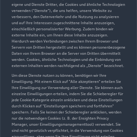
eigene und Dienste Dritter, die Cookies und ähnliche Technologien
Teile- & Zubehörverkauf
verwenden ("Dienste"), die uns helfen, unsere Website zu
Geschlossen
,
öffnet am
Samstag 08:00
verbessern, den Datenverkehr und die Nutzung zu analysieren
und auf Ihre Interessen zugeschnittene Inhalte anzuzeigen,
einschließlich personalisierter Werbung. Zudem binden wir
externe Inhalte ein, um Ihnen diese Inhalte anzuzeigen.
Hierdurch werden Verbindungen zwischen Ihrem Browser und
Servern von Dritten hergestellt und es können personenbezogene
Daten von Ihrem Browser an die Server von Dritten übermittelt
werden. Cookies, ähnliche Technologien und die Einbindung von
externen Inhalten werden nachfolgend als „Dienste“ bezeichnet.
Um diese Dienste nutzen zu können, benötigen wir Ihre
Einwilligung. Mit einem Klick auf "Alle akzeptieren" erteilen Sie
Ihre Einwilligung zur Verwendung aller Dienste. Sie können auch
einzelne Einwilligungen erteilen, indem Sie die Schieberegler für
jede Cookie-Kategorie einzeln anklicken und diese Einstellungen
durch Klicken auf "Einstellungen speichern und fortfahren"
speichern. Falls Sie keinen der Schieberegler anklicken, werden
nur die notwendigen Cookies (z. B. der Ensighten Privacy
Zur Reparatur
Manager, unser Einwilligungsmanagementtool) verwendet. Sie
sind nicht gesetzlich verpflichtet, in die Verwendung von Cookies
einzuwilligen, aber wenn Sie Ihre Einwilligung nicht erteilen,