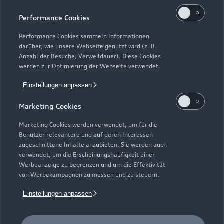
Kaufen & leasen
Alle Modelle
Performance Cookies
Modelle vergleichen
Service & Zubehör
Performance Cookies sammeln Informationen
Neuwagensuche
darüber, wie unsere Webseite genutzt wird (z. B.
Elektromodelle
Anzahl der Besuche, Verweildauer). Diese Cookies
Gebrauchtwagensuche
Support
werden zur Optimierung der Webseite verwendet.
Saisonale Angebote
Plug-in-Hybride
Gebrauchtwagen
Einstellungen anpassen
Audi Services
Über Audi
Kundenservice
Finanzierung
Marketing Cookies
Garantie
Händlersuche
Aktionen & Angebote
Unternehmen
Marketing Cookies werden verwendet, um für die
Audi digital services
Benutzer relevantere und auf deren Interessen
Audi Code
Geschäftskunden
Karriere
zugeschnittene Inhalte anzubieten. Sie werden auch
myAudi
verwendet, um die Erscheinungshäufigkeit einer
Häufige Fragen (FAQ)
Investor Relations
Werbeanzeige zu begrenzen und um die Effektivität
© 2026 AUDI AG. Alle Rechte vorbehalten
von Werbekampagnen zu messen und zu steuern.
Audi Online Beratung
Presse & Media Center
Impressum
Rechtliches
Hinweisgebersystem
Einstellungen anpassen
Online-Terminvereinbarung
Datenschutz
Datenschutzinformation
Cookie-Einstellungen
Servicekontakt
Cookie-Richtlinie
Barrierefreiheit