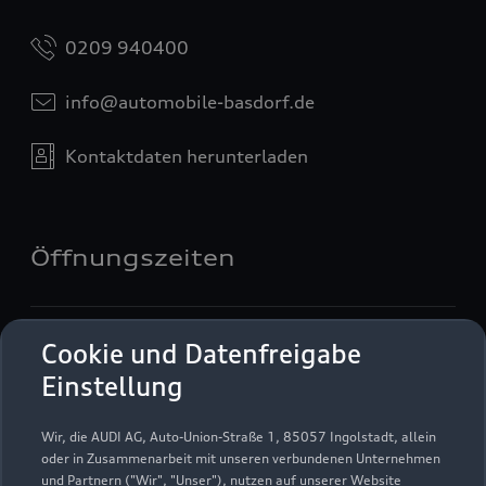
0209 940400
info@automobile-basdorf.de
Kontaktdaten herunterladen
Öffnungszeiten
Verkauf
Cookie und Datenfreigabe
Geschlossen
,
öffnet am
Samstag 09:30
Einstellung
Service
Wir, die AUDI AG, Auto-Union-Straße 1, 85057 Ingolstadt, allein
Geschlossen
,
öffnet am
Samstag 08:00
oder in Zusammenarbeit mit unseren verbundenen Unternehmen
und Partnern ("Wir", "Unser"), nutzen auf unserer Website